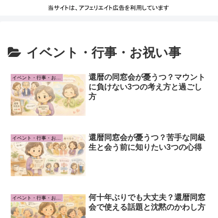
イベント・行事・お祝い事
還暦の同窓会が憂うつ？マウント
イベント・行事・お祝い事
に負けない3つの考え方と過ごし
方
還暦同窓会が憂うつ？苦手な同級
イベント・行事・お祝い事
生と会う前に知りたい3つの心得
何十年ぶりでも大丈夫？還暦同窓
イベント・行事・お祝い事
会で使える話題と沈黙のかわし方