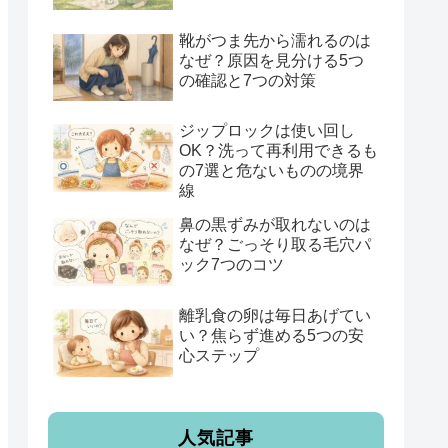
靴がつま先から濡れるのは
なぜ？原因を見分ける5つ
の確認と7つの対策
ジップロックは使い回し
OK？洗って再利用できるも
の7選と危ないものの境界
線
鼻の黒ずみが取れないのは
なぜ？ごっそり取る毛穴パ
ック7つのコツ
離乳食の卵は毎日あげてい
い？焦らず進める5つの安
心ステップ
人気記事