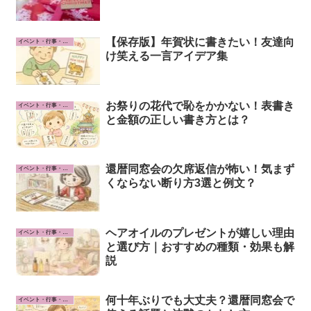
【保存版】年賀状に書きたい！友達向
イベント・行事・お祝い事
け笑える一言アイデア集
お祭りの花代で恥をかかない！表書き
イベント・行事・お祝い事
と金額の正しい書き方とは？
還暦同窓会の欠席返信が怖い！気まず
イベント・行事・お祝い事
くならない断り方3選と例文？
ヘアオイルのプレゼントが嬉しい理由
イベント・行事・お祝い事
と選び方｜おすすめの種類・効果も解
説
何十年ぶりでも大丈夫？還暦同窓会で
イベント・行事・お祝い事