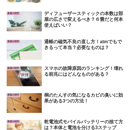
ディフューザースティックの本数は部
家庭の雑学
屋の広さで変えるべき？６畳だと何本
使えばいい？
通帳の磁気不良の直し方！atmでもで
家庭の雑学
きるって本当？必要なものは？
スマホの故障原因のランキング！壊れ
家庭の雑学
る前兆にはどんなものがある？
桐のたんすの気になるカビの臭いに効
家庭の雑学
果がある3つの方法！
乾電池式モバイルバッテリーの捨て方
家庭の雑学
は？本体と電池を分ける3ステップ