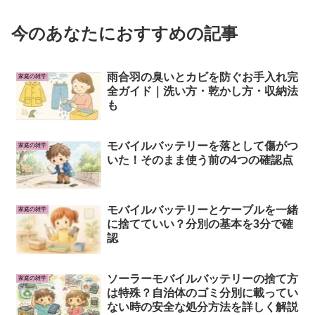
今のあなたにおすすめの記事
雨合羽の臭いとカビを防ぐお手入れ完
家庭の雑学
全ガイド｜洗い方・乾かし方・収納法
も
モバイルバッテリーを落として傷がつ
家庭の雑学
いた！そのまま使う前の4つの確認点
モバイルバッテリーとケーブルを一緒
家庭の雑学
に捨てていい？分別の基本を3分で確
認
ソーラーモバイルバッテリーの捨て方
家庭の雑学
は特殊？自治体のゴミ分別に載ってい
ない時の安全な処分方法を詳しく解説