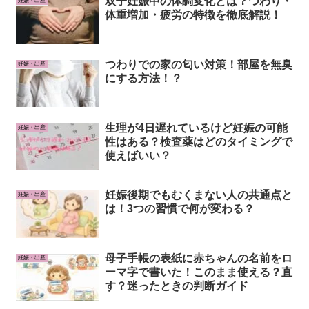
双子妊娠中の体調変化とは？つわり・
妊娠・出産
体重増加・疲労の特徴を徹底解説！
つわりでの家の匂い対策！部屋を無臭
妊娠・出産
にする方法！？
生理が4日遅れているけど妊娠の可能
妊娠・出産
性はある？検査薬はどのタイミングで
使えばいい？
妊娠後期でもむくまない人の共通点と
妊娠・出産
は！3つの習慣で何が変わる？
母子手帳の表紙に赤ちゃんの名前をロ
妊娠・出産
ーマ字で書いた！このまま使える？直
す？迷ったときの判断ガイド