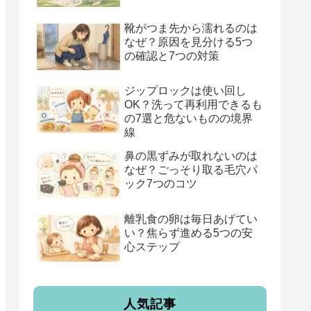
靴がつま先から濡れるのは
なぜ？原因を見分ける5つ
の確認と7つの対策
ジップロックは使い回し
OK？洗って再利用できるも
の7選と危ないものの境界
線
鼻の黒ずみが取れないのは
なぜ？ごっそり取る毛穴パ
ック7つのコツ
離乳食の卵は毎日あげてい
い？焦らず進める5つの安
心ステップ
人気記事