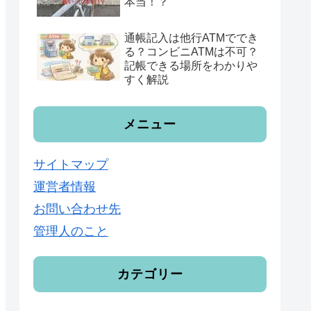
本当！？
通帳記入は他行ATMででき
る？コンビニATMは不可？
記帳できる場所をわかりや
すく解説
メニュー
サイトマップ
運営者情報
お問い合わせ先
管理人のこと
カテゴリー