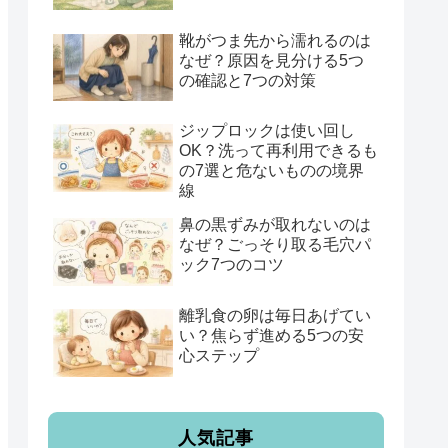
靴がつま先から濡れるのは
なぜ？原因を見分ける5つ
の確認と7つの対策
ジップロックは使い回し
OK？洗って再利用できるも
の7選と危ないものの境界
線
鼻の黒ずみが取れないのは
なぜ？ごっそり取る毛穴パ
ック7つのコツ
離乳食の卵は毎日あげてい
い？焦らず進める5つの安
心ステップ
人気記事