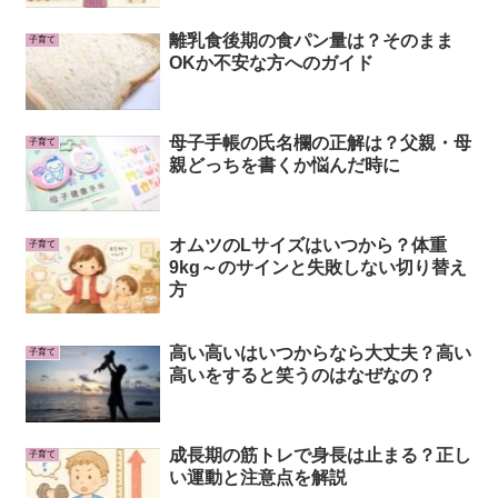
離乳食後期の食パン量は？そのまま
子育て
OKか不安な方へのガイド
母子手帳の氏名欄の正解は？父親・母
子育て
親どっちを書くか悩んだ時に
オムツのLサイズはいつから？体重
子育て
9kg～のサインと失敗しない切り替え
方
高い高いはいつからなら大丈夫？高い
子育て
高いをすると笑うのはなぜなの？
成長期の筋トレで身長は止まる？正し
子育て
い運動と注意点を解説