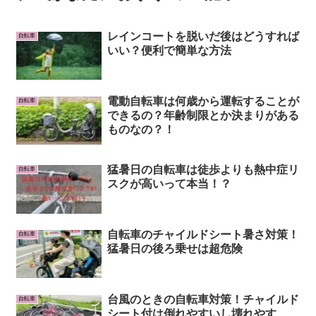
レインコートを脱いだ後はどうすれば
自転車
いい？便利で簡単な方法
電動自転車は何歳から運転することが
自転車
できるの？年齢制限とか決まりがある
ものなの？！
猛暑日の自転車は徒歩よりも熱中症リ
自転車
スクが高いって本当！？
自転車のチャイルドシート暑さ対策！
自転車
猛暑日の後ろ乗せは超危険
台風のときの自転車対策！チャイルド
自転車
シート付は倒れやすいし壊れやす