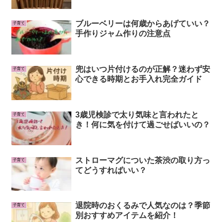
ブルーベリーは何歳からあげていい？
子育て
手作りジャム作りの注意点
兜はいつ片付けるのが正解？迷わず安
子育て
心できる時期とお手入れ完全ガイド
3歳児検診で太り気味と言われたと
子育て
き！何に気を付けて過ごせばいいの？
ストローマグについた茶渋の取り方っ
子育て
てどうすればいい？
退院時のおくるみで人気なのは？季節
子育て
別おすすめアイテムを紹介！