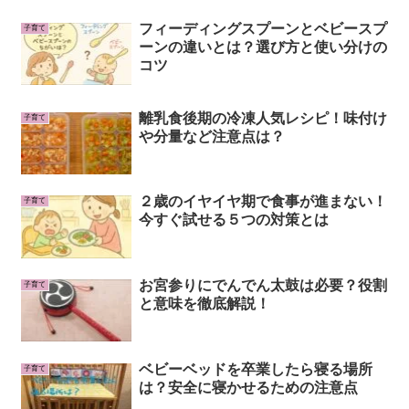
フィーディングスプーンとベビースプ
子育て
ーンの違いとは？選び方と使い分けの
コツ
離乳食後期の冷凍人気レシピ！味付け
子育て
や分量など注意点は？
２歳のイヤイヤ期で食事が進まない！
子育て
今すぐ試せる５つの対策とは
お宮参りにでんでん太鼓は必要？役割
子育て
と意味を徹底解説！
ベビーベッドを卒業したら寝る場所
子育て
は？安全に寝かせるための注意点