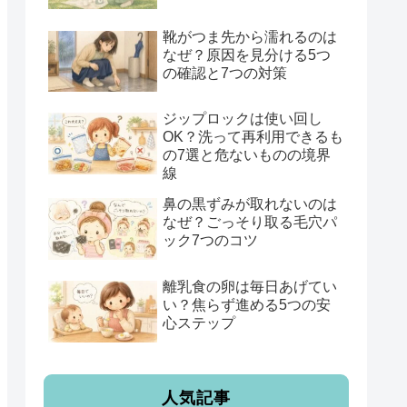
靴がつま先から濡れるのは
なぜ？原因を見分ける5つ
の確認と7つの対策
ジップロックは使い回し
OK？洗って再利用できるも
の7選と危ないものの境界
線
鼻の黒ずみが取れないのは
なぜ？ごっそり取る毛穴パ
ック7つのコツ
離乳食の卵は毎日あげてい
い？焦らず進める5つの安
心ステップ
人気記事