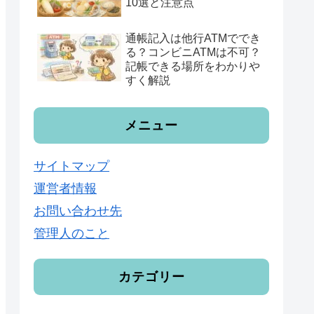
10選と注意点
通帳記入は他行ATMででき
る？コンビニATMは不可？
記帳できる場所をわかりや
すく解説
メニュー
サイトマップ
運営者情報
お問い合わせ先
管理人のこと
カテゴリー