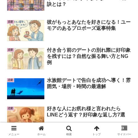
訣とは？
彼がもっとあなたを好きになる！ユー
恋愛
モアのあるプロポーズ返事特集
付き合う前のデートの別れ際に好印象
恋愛
を残すには？自然な振る舞い方とNG
例
水族館デートで告白を成功へ導く！雰
恋愛
囲気・場所・時間の最適解
好きな人にお疧れ様と言われたら
恋愛
LINEどう返す？好印象な返し方7選
メニュー
ホーム
検索
トップ
サイドバー
エイプリルフールのネタで片思いのあ
恋愛