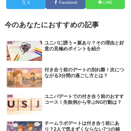
X
Facebook
LINE
今のあなたにおすすめの記事
ユニバに誘う＝脈あり？その理由と好
恋愛
意の見極めポイントを紹介
付き合う前のデートの別れ際！次につ
恋愛
ながる3分間の過ごし方とは？
ユニバデートでの付き合う前のおすす
恋愛
コース！失敗例から学ぶNG行動は？
チームラボデートは付き合う前にあ
恋愛
り？2人で気まずくならない7つの秘