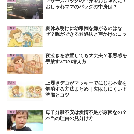
マザーズバッグの中身をおしゃれに！
子育て
おしゃれママのバッグの中身は？
夏休み明けに幼稚園を嫌がるのはな
子育て
ぜ？親ができる対処法と声かけのコツ
夜泣きを放置しても大丈夫？罪悪感を
子育て
手放す3つの考え方
上履きデコがマッキーでにじむ不安を
子育て
解消する方法まとめ｜失敗しにくい下
準備とコツ
母子分離不安は愛情不足が原因なの？
子育て
本当の理由の見分け方