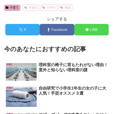
子育て
卒業式
小学生
服装
シェアする
X
Facebook
LINE
今のあなたにおすすめの記事
理科室の椅子に背もたれがない理由！
子育て
意外と知らない理科室の謎
自由研究で小学生1年生の女の子に大
子育て
人気！手芸オススメ３選