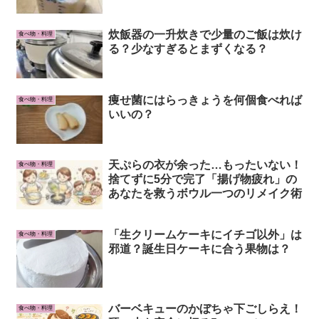
炊飯器の一升炊きで少量のご飯は炊け
食べ物・料理
る？少なすぎるとまずくなる？
痩せ菌にはらっきょうを何個食べれば
食べ物・料理
いいの？
天ぷらの衣が余った…もったいない！
食べ物・料理
捨てずに5分で完了「揚げ物疲れ」の
あなたを救うボウル一つのリメイク術
「生クリームケーキにイチゴ以外」は
食べ物・料理
邪道？誕生日ケーキに合う果物は？
バーベキューのかぼちゃ下ごしらえ！
食べ物・料理