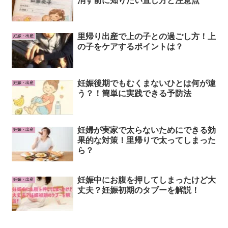
消す前に知りたい直し方と注意点
里帰り出産で上の子との過ごし方！上
妊娠・出産
の子をケアするポイントは？
妊娠後期でもむくまないひとは何が違
妊娠・出産
う？！簡単に実践できる予防法
妊婦が実家で太らないためにできる効
妊娠・出産
果的な対策！里帰りで太ってしまった
ら？
妊娠中にお腹を押してしまったけど大
妊娠・出産
丈夫？妊娠初期のタブーを解説！