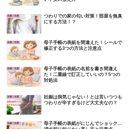
つわりでの家の匂い対策！部屋を無臭
妊娠・出産
にする方法！？
母子手帳の表紙を間違えた！シールで
妊娠・出産
修正する3つの方法と注意点
母子手帳の表紙の名前を書き間違え
妊娠・出産
た！二重線で訂正していいの？5つの
対処法
妊娠は病気じゃない！とは言いつつも
妊娠・出産
つわりが辛すぎるけど大丈夫なの？
母子手帳の表紙がにじんでショック…
妊娠・出産