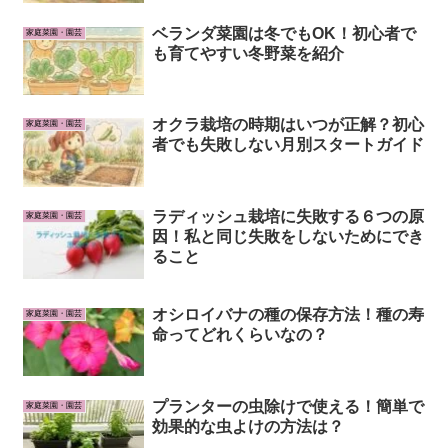
ベランダ菜園は冬でもOK！初心者で
家庭菜園・園芸
も育てやすい冬野菜を紹介
オクラ栽培の時期はいつが正解？初心
家庭菜園・園芸
者でも失敗しない月別スタートガイド
ラディッシュ栽培に失敗する６つの原
家庭菜園・園芸
因！私と同じ失敗をしないためにでき
ること
オシロイバナの種の保存方法！種の寿
家庭菜園・園芸
命ってどれくらいなの？
プランターの虫除けで使える！簡単で
家庭菜園・園芸
効果的な虫よけの方法は？