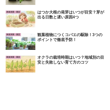
はつか大根の発芽はいつが目安？芽が
家庭菜園・園芸
出る日数と遅い原因4つ
観葉植物につくコバエの駆除！3つの
家庭菜園・園芸
ポイントで徹底予防！
オクラの栽培時期はいつ？地域別の目
家庭菜園・園芸
安と失敗しない育て方のコツ