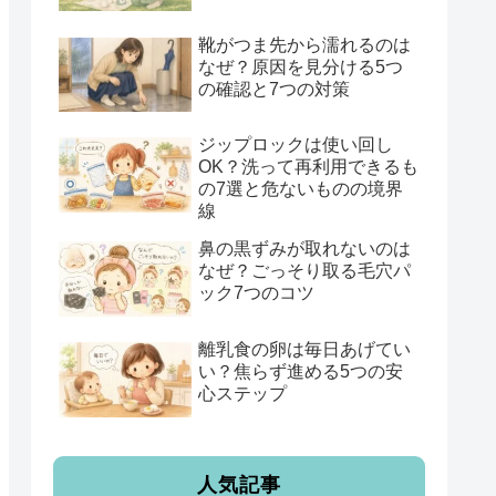
靴がつま先から濡れるのは
なぜ？原因を見分ける5つ
の確認と7つの対策
ジップロックは使い回し
OK？洗って再利用できるも
の7選と危ないものの境界
線
鼻の黒ずみが取れないのは
なぜ？ごっそり取る毛穴パ
ック7つのコツ
離乳食の卵は毎日あげてい
い？焦らず進める5つの安
心ステップ
人気記事