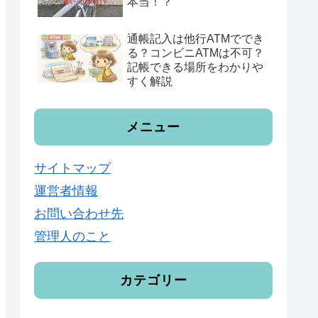
本当！？
通帳記入は他行ATMででき
る？コンビニATMは不可？
記帳できる場所をわかりや
すく解説
メニュー
サイトマップ
運営者情報
お問い合わせ先
管理人のこと
カテゴリー