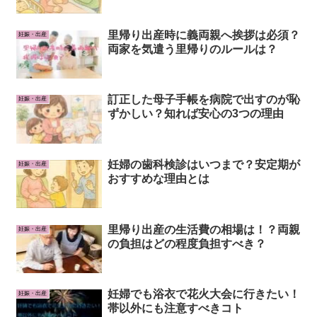
里帰り出産時に義両親へ挨拶は必須？
妊娠・出産
両家を気遣う里帰りのルールは？
訂正した母子手帳を病院で出すのが恥
妊娠・出産
ずかしい？知れば安心の3つの理由
妊婦の歯科検診はいつまで？安定期が
妊娠・出産
おすすめな理由とは
里帰り出産の生活費の相場は！？両親
妊娠・出産
の負担はどの程度負担すべき？
妊婦でも浴衣で花火大会に行きたい！
妊娠・出産
帯以外にも注意すべきコト