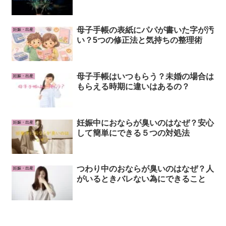
母子手帳の表紙にパパが書いた字が汚
妊娠・出産
い？5つの修正法と気持ちの整理術
母子手帳はいつもらう？未婚の場合は
妊娠・出産
もらえる時期に違いはあるの？
妊娠中におならが臭いのはなぜ？安心
妊娠・出産
して簡単にできる５つの対処法
つわり中のおならが臭いのはなぜ？人
妊娠・出産
がいるときバレない為にできること