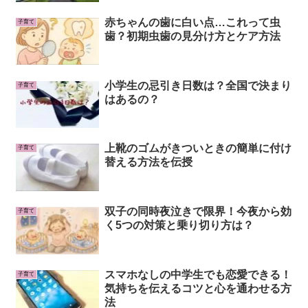
赤ちゃんの歯に白い点…これって虫
子育て
歯？初期虫歯の見分け方とケア方法
小学生の忌引き日数は？全国で決まり
子育て
はあるの？
上靴のゴムがきついときの簡単に付け
子育て
替える方法を伝授
双子の同時夜泣きで限界！今夜から効
子育て
く5つの対策と乗り切り方は？
スマホなしの中学生でも恋愛できる！
子育て
気持ちを伝えるコツと心を通わせる方
法