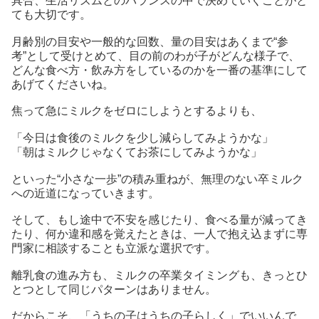
具合、生活リズムとのバランスの中で決めていくことがと
ても大切です。
月齢別の目安や一般的な回数、量の目安はあくまで“参
考”として受けとめて、目の前のわが子がどんな様子で、
どんな食べ方・飲み方をしているのかを一番の基準にして
あげてくださいね。
焦って急にミルクをゼロにしようとするよりも、
「今日は食後のミルクを少し減らしてみようかな」
「朝はミルクじゃなくてお茶にしてみようかな」
といった“小さな一歩”の積み重ねが、無理のない卒ミルク
への近道になっていきます。
そして、もし途中で不安を感じたり、食べる量が減ってき
たり、何か違和感を覚えたときは、一人で抱え込まずに専
門家に相談することも立派な選択です。
離乳食の進み方も、ミルクの卒業タイミングも、きっとひ
とつとして同じパターンはありません。
だからこそ、「うちの子はうちの子らしく」でいいんで