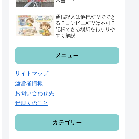
本当！？
通帳記入は他行ATMででき
る？コンビニATMは不可？
記帳できる場所をわかりや
すく解説
メニュー
サイトマップ
運営者情報
お問い合わせ先
管理人のこと
カテゴリー