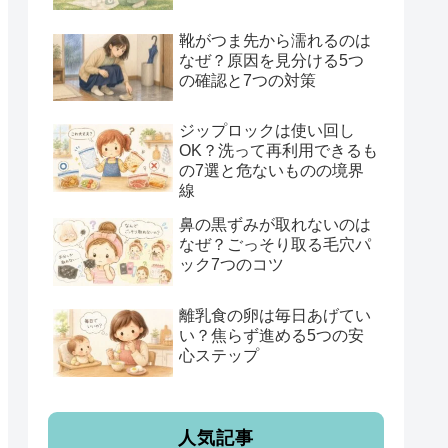
靴がつま先から濡れるのは
なぜ？原因を見分ける5つ
の確認と7つの対策
ジップロックは使い回し
OK？洗って再利用できるも
の7選と危ないものの境界
線
鼻の黒ずみが取れないのは
なぜ？ごっそり取る毛穴パ
ック7つのコツ
離乳食の卵は毎日あげてい
い？焦らず進める5つの安
心ステップ
人気記事