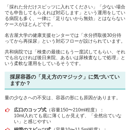
「採れた分だけスピッツに入れてください」「少ない場合
でも申告してもらえれば対応します」という運用をしてい
る病院も多く、一律に「足りないから無効」とはならない
ケースがほとんどです。
名古屋大学の健康支援センターでは「水分摂取後30分待
ってから再採尿」という対応フローが設けられています。
共和病院では「検査の最後にもう一度試してもらい、それ
でも出なければ後日来院、あるいは尿検査なしで処理」と
いう柔軟な運用をしているそうです。
採尿容器の「見え方のマジック」に気づいてい
ますか？
量の少なさへの不安は、容器の形にも原因があります。
広口のコップ式
（容量150〜210ml程度）：
10ml入れても底に薄くしか見えず、「全然出ていな
い」と感じやすい
細管のスピッツ式
（容量10〜11.5ml程度）：