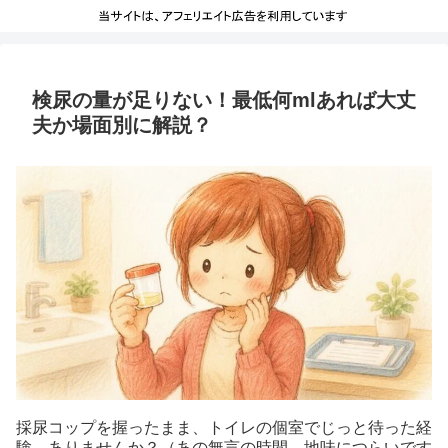
検尿の量が足りない！最低何mlあれば大丈
夫か場面別に解説？
採尿コップを握ったまま、トイレの個室でじっと待った経
験、ありませんか？（あの無言の時間、地味につらいです