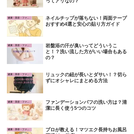
ってアリなの？
ネイルチップが落ちない！両面テープ
健康・美容・ファッション
おすすめ4選と安心の貼り方ガイド
岩盤浴の汗が臭いってどういうこ
健康・美容・ファッション
と！？洗い流した方がいい場合もある
の？
リュックの紐が長いとダサい！？切ら
健康・美容・ファッション
ずにオシャレにまとめる方法
ファンデーションパフの洗い方は？清
健康・美容・ファッション
潔に長く使う5つのコツ
プロが教える！マツエク長持ちお風呂
健康・美容・ファッション