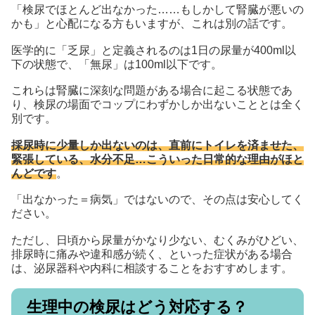
「検尿でほとんど出なかった……もしかして腎臓が悪いの
かも」と心配になる方もいますが、これは別の話です。
医学的に「乏尿」と定義されるのは1日の尿量が400ml以
下の状態で、「無尿」は100ml以下です。
これらは腎臓に深刻な問題がある場合に起こる状態であ
り、検尿の場面でコップにわずかしか出ないこととは全く
別です。
採尿時に少量しか出ないのは、直前にトイレを済ませた、
緊張している、水分不足…こういった日常的な理由がほと
んどです
。
「出なかった＝病気」ではないので、その点は安心してく
ださい。
ただし、日頃から尿量がかなり少ない、むくみがひどい、
排尿時に痛みや違和感が続く、といった症状がある場合
は、泌尿器科や内科に相談することをおすすめします。
生理中の検尿はどう対応する？