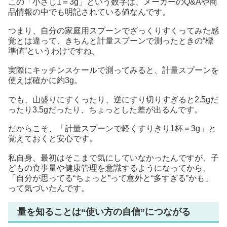
この「小さじ1＝3g」という数字は、メーカーのQ&Aや商
品情報の中でも明記されている値なんです。
つまり、自分の家庭用スプーンでざっくりすくってみた感
覚とは違って、きちんと計量スプーンで測ったときの“標
準値”というわけですね。
実際にキッチンスケールで測ってみると、計量スプーンを
使えば確かに約3g。
でも、山盛りにすくったり、逆にすり切りすぎると2.5gだ
ったり3.5gだったり、ちょっとした差が出るんです。
だからこそ、「計量スプーンで軽くすりきり1杯＝3g」と
覚えておくと安心です。
私自身、最初はそこまで気にしていなかったんですが、子
どもの食事量や健康管理を意識するようになってから、
「自分が思ってる“ちょっと”って意外と“多すぎる”かも」
って気づいたんです。
量を知ることは“使い方の自信”につながる