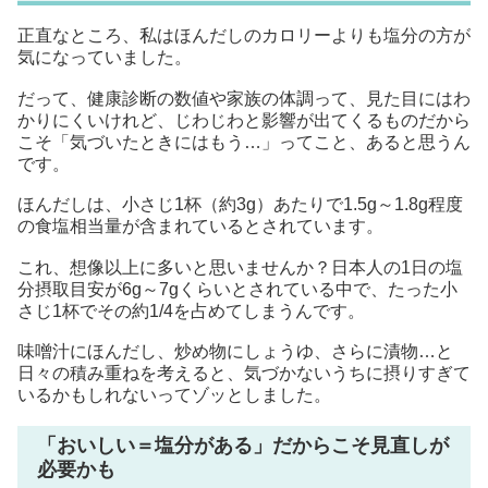
正直なところ、私はほんだしのカロリーよりも塩分の方が
気になっていました。
だって、健康診断の数値や家族の体調って、見た目にはわ
かりにくいけれど、じわじわと影響が出てくるものだから
こそ「気づいたときにはもう…」ってこと、あると思うん
です。
ほんだしは、小さじ1杯（約3g）あたりで1.5g～1.8g程度
の食塩相当量が含まれているとされています。
これ、想像以上に多いと思いませんか？日本人の1日の塩
分摂取目安が6g～7gくらいとされている中で、たった小
さじ1杯でその約1/4を占めてしまうんです。
味噌汁にほんだし、炒め物にしょうゆ、さらに漬物…と
日々の積み重ねを考えると、気づかないうちに摂りすぎて
いるかもしれないってゾッとしました。
「おいしい＝塩分がある」だからこそ見直しが
必要かも