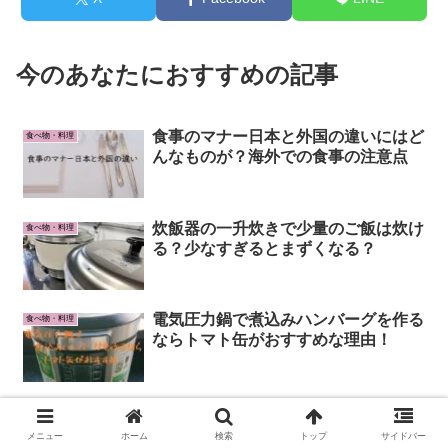
今のあなたにおすすめの記事
食事のマナー日本と外国の違いにはど
食べ物・料理
んなものが？海外での食事の注意点
炊飯器の一升炊きで少量のご飯は炊け
食べ物・料理
る？少なすぎるとまずくなる？
電気圧力鍋で煮込みハンバーグを作る
食べ物・料理
ならトマト缶がおすすめな理由！
ケーキに合うフルーツはイチゴだけじ
食べ物・料理
ゃない！四季のおすすめフルーツ
メニュー
ホーム
検索
トップ
サイドバー