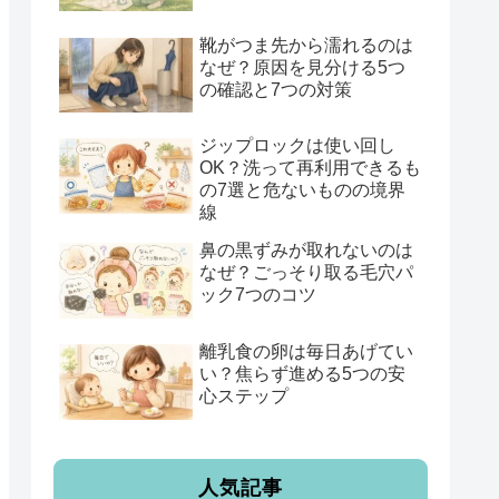
靴がつま先から濡れるのは
なぜ？原因を見分ける5つ
の確認と7つの対策
ジップロックは使い回し
OK？洗って再利用できるも
の7選と危ないものの境界
線
鼻の黒ずみが取れないのは
なぜ？ごっそり取る毛穴パ
ック7つのコツ
離乳食の卵は毎日あげてい
い？焦らず進める5つの安
心ステップ
人気記事