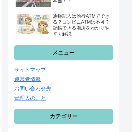
本当！？
通帳記入は他行ATMででき
る？コンビニATMは不可？
記帳できる場所をわかりや
すく解説
メニュー
サイトマップ
運営者情報
お問い合わせ先
管理人のこと
カテゴリー