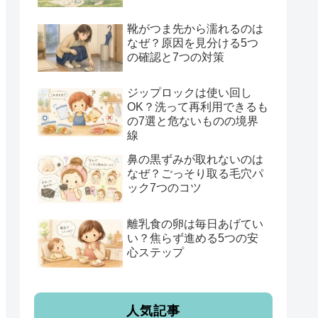
靴がつま先から濡れるのは
なぜ？原因を見分ける5つ
の確認と7つの対策
ジップロックは使い回し
OK？洗って再利用できるも
の7選と危ないものの境界
線
鼻の黒ずみが取れないのは
なぜ？ごっそり取る毛穴パ
ック7つのコツ
離乳食の卵は毎日あげてい
い？焦らず進める5つの安
心ステップ
人気記事