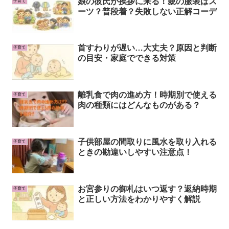
娘の彼氏が挨拶に来る！親の服装はス
子育て
ーツ？普段着？失敗しない正解コーデ
首すわりが遅い…大丈夫？原因と判断
子育て
の目安・家庭でできる対策
離乳食で肉の進め方！時期別で使える
子育て
肉の種類にはどんなものがある？
子供部屋の間取りに風水を取り入れる
子育て
ときの勘違いしやすい注意点！
お宮参りの御札はいつ返す？返納時期
子育て
と正しい方法をわかりやすく解説