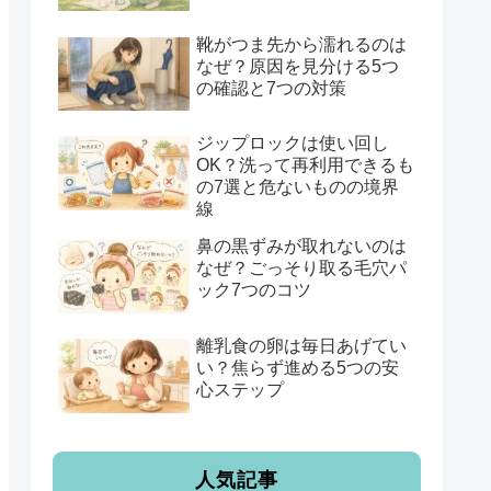
靴がつま先から濡れるのは
なぜ？原因を見分ける5つ
の確認と7つの対策
ジップロックは使い回し
OK？洗って再利用できるも
の7選と危ないものの境界
線
鼻の黒ずみが取れないのは
なぜ？ごっそり取る毛穴パ
ック7つのコツ
離乳食の卵は毎日あげてい
い？焦らず進める5つの安
心ステップ
人気記事